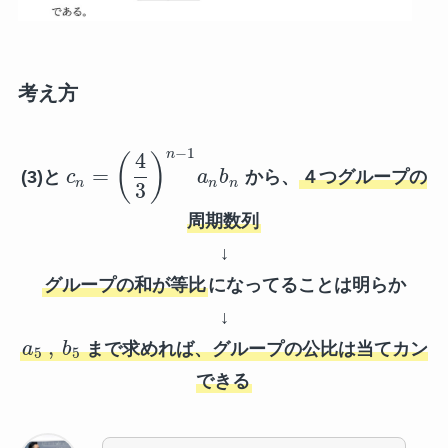
考え方
−
1
n
4
(
)
=
(3)と
c
a
b
から、
４つグループの
n
n
n
3
周期数列
↓
グループの和が等比
になってることは明らか
↓
,
a
b
まで求めれば、グループの公比は当てカン
5
5
できる