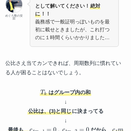
として解いてください！
絶対
に
！！
めぐろ塾の安
田
義務感で一般証明っぽいものを最
初に載せときましたが、これ打つ
のに１時間くらいかかりました…
公比さえ当てカンできれば、周期数列に慣れてい
る人が困ることはないでしょう。
T
はグループ内の和
k
↓
公比は、(3)と同じ
に決まってる
↓
=
0
,
=
0
最後も、
c
c
だから、
c
m
4
−
1
4
−
2
4