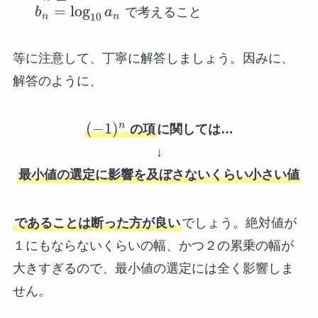
=
log
b
a
で考えること
10
n
n
等に注意して、丁寧に解答しましょう。因みに、
解答のように、
(
−
1
)
n
の項
に関しては…
↓
最小値の選定に影響を及ぼさないくらい小さい値
であることは断った方が良い
でしょう。絶対値が
１にもならないくらいの幅、かつ２の累乗の幅が
大きすぎるので、最小値の選定には全く影響しま
せん。