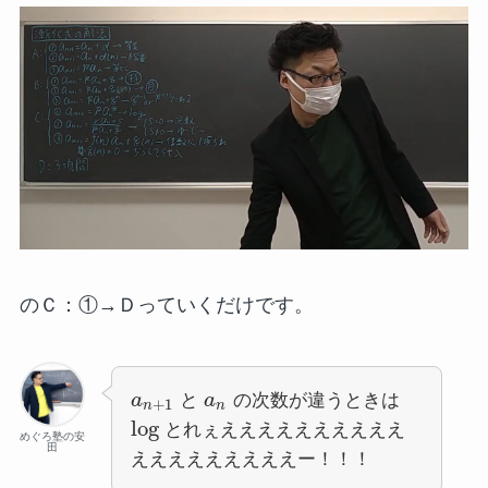
のＣ：①→Ｄっていくだけです。
a
と
a
の次数が違うときは
+
1
n
n
log
とれぇええええええええええ
めぐろ塾の安
田
えええええええええー！！！