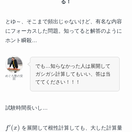
る！
とゆ～、そこまで頻出じゃないけど、有名な内容
にフォーカスした問題。知ってると解答のように
ホント瞬殺…
でも…知らなかった人は展開して
ガシガシ計算してもいい、答は当
めぐろ塾の安
田
ててください！！！
試験時間長いし…
′
(
)
f
x
を展開して根性計算しても、大した計算量