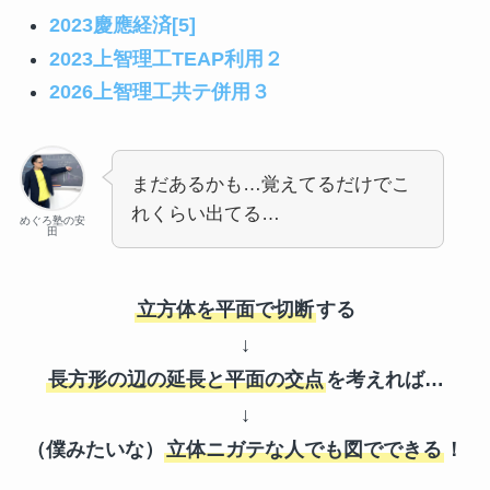
2023慶應経済[5]
2023上智理工TEAP利用２
2026上智理工共テ併用３
まだあるかも…覚えてるだけでこ
れくらい出てる…
めぐろ塾の安
田
立方体を平面で切断
する
↓
長方形の辺の延長と平面の交点
を考えれば…
↓
（僕みたいな）
立体ニガテな人でも図でできる
！