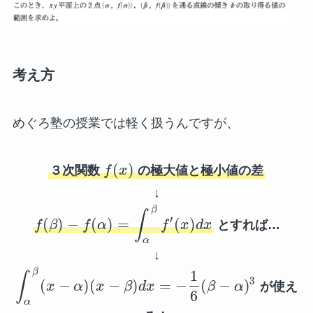
考え方
めぐろ塾の授業では軽く扱うんですが、
(
)
３次関数
f
x
の極大値と極小値の差
↓
β
∫
′
(
)
−
(
)
=
(
)
f
β
f
α
f
x
d
x
とすれば…
α
↓
1
β
∫
3
(
−
)
(
−
)
=
−
(
−
)
x
α
x
β
d
x
β
α
が使え
6
α