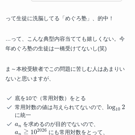
って生徒に洗脳してる「めぐろ塾」、的中！
…って、こんな典型内容当てても嬉しくない。今
年めぐろ塾の生徒は一橋受けてないし(笑)
ま～本校受験者でこの問題に苦しむ人はあまりい
ないと思いますが、
底を10で（常用対数）をとる
log
2
常用対数の値は与えられてないので、
10
に統一
a
を求めるのが目的でないので、
n
2026
≧
10
a
にも常用対数をとって、
n