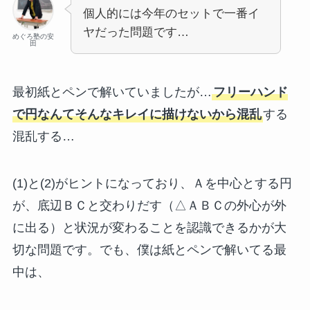
個人的には今年のセットで一番イ
ヤだった問題です…
めぐろ塾の安
田
最初紙とペンで解いていましたが…
フリーハンド
で円なんてそんなキレイに描けないから混乱
する
混乱する…
(1)と(2)がヒントになっており、Ａを中心とする円
が、底辺ＢＣと交わりだす（△ＡＢＣの外心が外
に出る）と状況が変わることを認識できるかが大
切な問題です。でも、僕は紙とペンで解いてる最
中は、