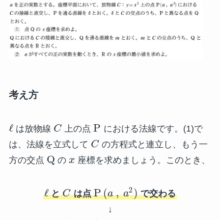
考え方
ℓ
P
は放物線
C
上の点
における法線です。(1)で
は、法線を立式して
C
の方程式と連立し、もう一
Q
方の交点
の
x
座標を求めましょう。このとき、
2
ℓ
P
(
,
)
と
C
は点
a
a
で交わる
↓