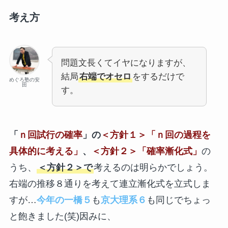
考え方
問題文長くてイヤになりますが、
結局
右端でオセロ
をするだけで
めぐろ塾の安
田
す。
「
ｎ回試行の確率
」の
＜方針１＞「ｎ回の過程を
具体的に考える」
、
＜方針２＞「確率漸化式」
の
うち、
＜方針２＞で
考えるのは明らかでしょう。
右端の推移８通りを考えて連立漸化式を立式しま
すが…
今年の一橋５
も
京大理系６
も同じでちょっ
と飽きました(笑)因みに、