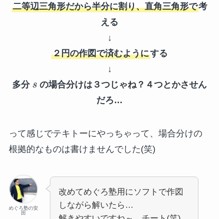
二等辺三角形だから半分に割り、直角三角形で
考
える
↓
２円の作図で済むように
する
↓
多分
s
の場合分けは３つじゃね？４つとかさせん
だろ…
って感じでテキトーにやっちゃって、場合分けの
根拠的なものは書けませんでした(笑)
改めてめぐろ塾用にソフトで作図
しながら解いたら…
めぐろ塾の安
田
解きやすいですね～…チート(笑)