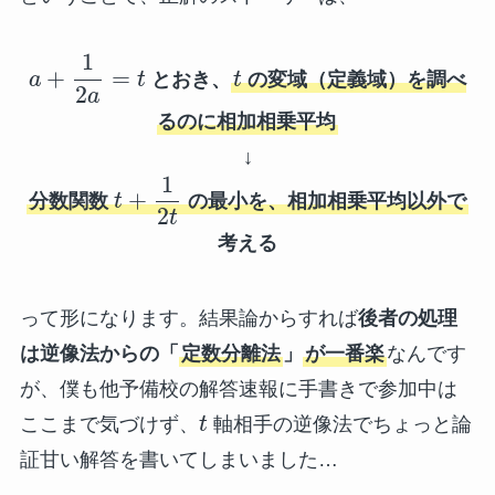
1
+
=
a
t
とおき、
t
の変域（定義域）を調べ
2
a
るのに相加相乗平均
↓
1
+
分数関数
t
の最小を、相加相乗平均以外で
2
t
考える
って形になります。結果論からすれば
後者の処理
は逆像法からの「
定数分離法
」
が一番楽
なんです
が、僕も他予備校の解答速報に手書きで参加中は
ここまで気づけず、
t
軸相手の逆像法でちょっと論
証甘い解答を書いてしまいました…