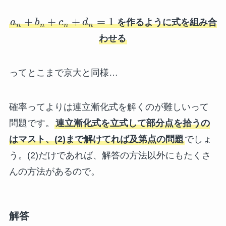
+
+
+
=
1
a
b
c
d
を作るように式を組み合
n
n
n
n
わせる
ってとこまで京大と同様…
確率ってよりは連立漸化式を解くのが難しいって
問題です。
連立漸化式を立式して部分点を拾うの
はマスト、(2)まで解けてれば及第点の問題
でしょ
う。(2)だけであれば、解答の方法以外にもたくさ
んの方法があるので。
解答