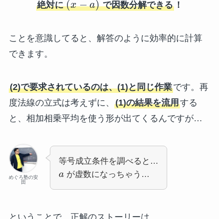
(
−
)
絶対に
x
a
で因数分解できる
！
ことを意識してると、解答のように効率的に計算
できます。
(2)で要求されているのは、(1)と同じ作業
です。再
度法線の立式は考えずに、
(1)の結果を流用
する
と、相加相乗平均を使う形が出てくるんですが…
等号成立条件を調べると…
a
が虚数になっちゃう…
めぐろ塾の安
田
ということで、正解のストーリーは、