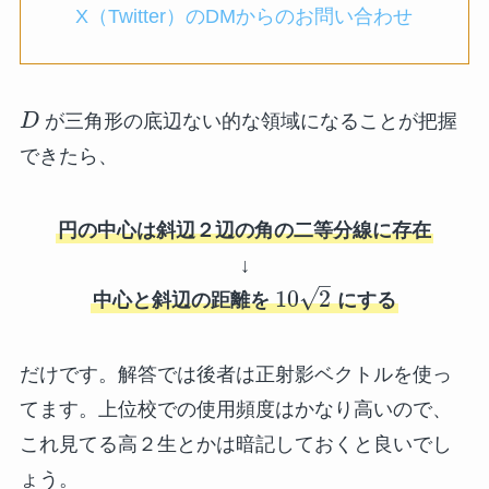
X（Twitter）のDMからのお問い合わせ
D
が三角形の底辺ない的な領域になることが把握
できたら、
円の中心は斜辺２辺の角の二等分線に存在
↓
–
√
10
2
中心と斜辺の距離を
にする
だけです。解答では後者は正射影ベクトルを使っ
てます。上位校での使用頻度はかなり高いので、
これ見てる高２生とかは暗記しておくと良いでし
ょう。