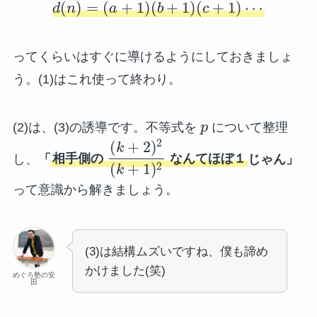
(
)
=
(
+
1
)
(
+
1
)
(
+
1
)
⋯
d
n
a
b
c
ってくらいはすぐに導けるようにしておきましょ
う。(1)はこれ使って終わり。
(2)は、(3)の誘導です。不等式を
p
について整理
2
(
+
2
)
k
し、
「
相手側の
なんてほぼ１
じゃん」
2
(
+
1
)
k
って意識から解きましょう。
(3)は結構ムズいですね、僕も諦め
かけました(笑)
めぐろ塾の安
田