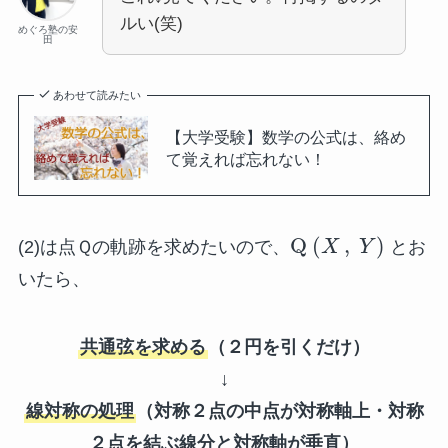
ルい(笑)
めぐろ塾の安
田
あわせて読みたい
【大学受験】数学の公式は、絡め
て覚えれば忘れない！
Q
(
,
)
(2)は点Ｑの軌跡を求めたいので、
X
Y
とお
いたら、
共通弦を求める
（２円を引くだけ）
↓
線対称の処理
（対称２点の中点が対称軸上・対称
２点を結ぶ線分と対称軸が垂直）