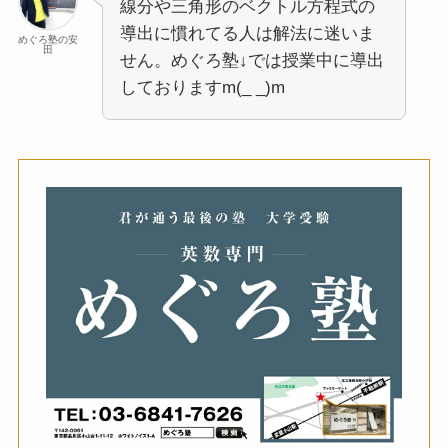
線分や三角形のベクトル方程式の
導出に慣れてる人は解法に迷いま
めぐろ塾の安
田
せん。めぐろ塾↓では授業中に導出
しておりますm(_ _)m