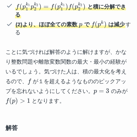
k
k
k
k
(
)
=
(
)
(
)
1
2
1
2
f
p
p
f
p
f
p
と積に分解でき
1
2
1
2
る
(
)
k
(2)より、ほぼ全ての素数
p
で
f
p
は減少
す
る
ことに気づければ解答のように解けますが、かな
り整数問題や離散変数関数の最大・最小の経験が
いるでしょう。気づけた人は、積の最大化を考え
るので、
f
が１を超えるようなもののピックアッ
=
3
プを忘れないようにしてください。
p
のみが
(
)
>
1
f
p
となります。
解答