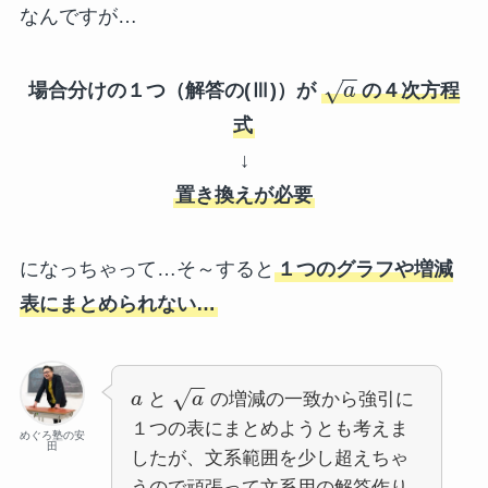
なんですが…
−
−
√
場合分けの１つ（解答の(Ⅲ)）が
a
の４次方程
式
↓
置き換えが必要
になっちゃって…そ～すると
１つのグラフや増減
表にまとめられない…
−
−
√
a
と
a
の増減の一致から強引に
１つの表にまとめようとも考えま
めぐろ塾の安
田
したが、文系範囲を少し超えちゃ
うので頑張って文系用の解答作り