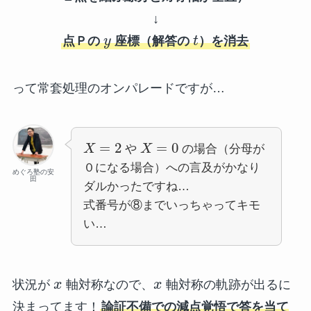
↓
点Ｐの
y
座標（解答の
t
）を消去
って常套処理のオンパレードですが…
=
2
=
0
X
や
X
の場合（分母が
０になる場合）への言及がかなり
めぐろ塾の安
田
ダルかったですね…
式番号が⑧までいっちゃってキモ
い…
状況が
x
軸対称なので、
x
軸対称の軌跡が出るに
決まってます！
論証不備での減点覚悟で答を当て