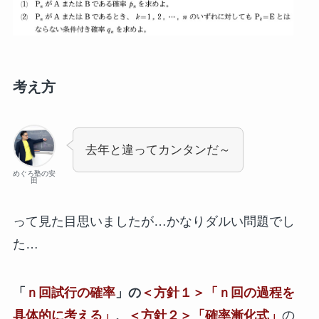
考え方
去年と違ってカンタンだ～
めぐろ塾の安
田
って見た目思いましたが…かなりダルい問題でし
た…
「
ｎ回試行の確率
」の
＜方針１＞「ｎ回の過程を
具体的に考える」
、
＜方針２＞「確率漸化式」
の