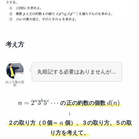
考え方
丸暗記する必要はありませんが…
めぐろ塾の安
田
=
2
3
5
⋯
(
)
a
c
b
n
の
正の約数の個数
d
n
↓
２の取り方（０個～
a
個）、３の取り方、５の取
り方を考えて、