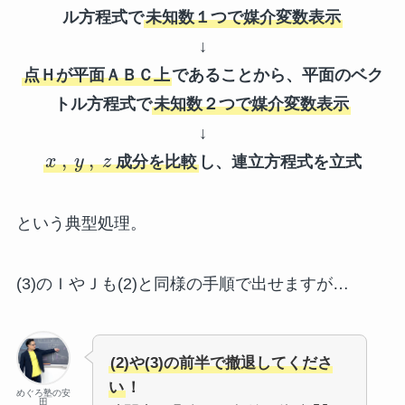
ル方程式で
未知数１つで媒介変数表示
↓
点Ｈが平面ＡＢＣ上
であることから、平面のベク
トル方程式で
未知数２つで媒介変数表示
↓
,
,
x
y
z
成分を比較
し、連立方程式を立式
という典型処理。
(3)のＩやＪも(2)と同様の手順で出せますが…
(2)や(3)の前半で撤退してくださ
い
！
めぐろ塾の安
田