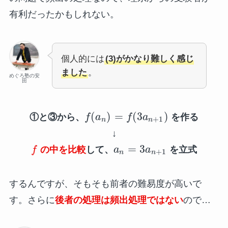
有利だったかもしれない。
個人的には
(3)がかなり難しく感じ
ました
。
めぐろ塾の安
田
(
)
=
(
3
)
①と③から、
f
a
f
a
を作る
+
1
n
n
↓
=
3
f
の中を比較
して、
a
a
を立式
+
1
n
n
するんですが、そもそも前者の難易度が高いで
す。さらに
後者の処理は頻出処理ではない
ので…