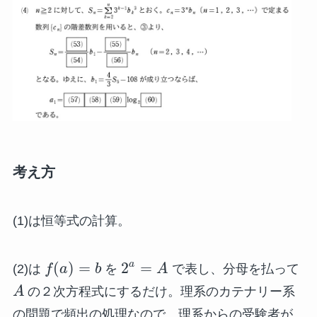
考え方
(1)は恒等式の計算。
(
)
=
2
=
a
(2)は
f
a
b
を
A
で表し、分母を払って
A
の２次方程式にするだけ。理系のカテナリー系
の問題で頻出の処理なので、理系からの受験者が