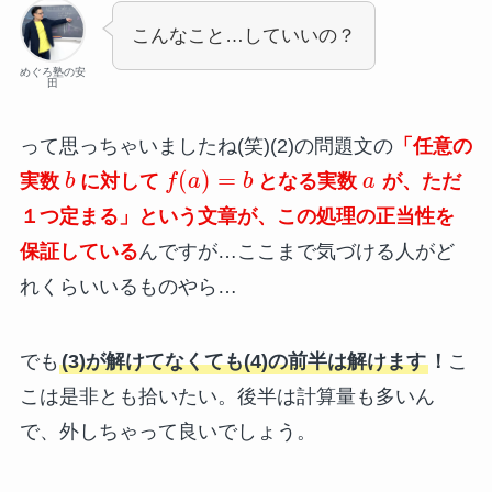
こんなこと…していいの？
めぐろ塾の安
田
って思っちゃいましたね(笑)(2)の問題文の
「任意の
(
)
=
実数
b
に対して
f
a
b
となる実数
a
が、ただ
１つ定まる」という文章が、この処理の正当性を
保証している
んですが…ここまで気づける人がど
れくらいいるものやら…
でも
(3)が解けてなくても(4)の前半は解けます
！
こ
こは是非とも拾いたい。後半は計算量も多いん
で、外しちゃって良いでしょう。