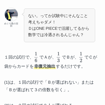
ない。ってか試験中にそんなこと
考えちゃダメ！
めぐろ塾の安
田
ＤはONE PIECEで活躍してるから
数学では冷遇されるんじゃん？
1
1
1
１回の試行で、
でＡが、
でＢが、
でＣが
6
3
2
袋からカードを
非復元抽出
するだけです。
(1)は、１回の試行で「Ｂが選ばれない」または
「Ｂが選ばれて３の倍数を引く」。