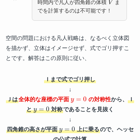
時間内で凡人が四角錐の体積
V
ま
でを計算するのは不可能です！
空間の問題における凡人戦略は、なるべく立体図
を描かず、立体はイメージせず、式でゴリ押すこ
とです。解答はこの原則に従い、
Ｉまで式でゴリ押し
↓
=
0
Ｊは
全体的な座標の平面
y
の対称性
から、
Ｉ
=
0
と
y
対称
であることを見抜く
↓
=
0
四角錐の高さが平面
y
上に乗る
ので、ヘッセ
の公式で計算