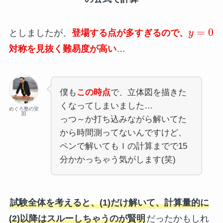
=
0
としましたが、
登場する点が多すぎるので、
y
対称を見抜く難易度が高い
…
僕も
この時点
で、立体図を描きた
くなってしまいました…
めぐろ塾の安
田
っつ～か打ち込みながら解いてた
から時間測ってないんですけど、
ペンで解いてもＩの計算までで15
分かかっちゃう気がします(笑)
試験全体を考えると、(1)だけ解いて、計算量的に
(2)以降はスルーしちゃうのが賢明
だったかもしれ