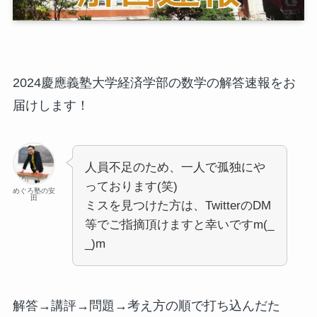
2024慶應義塾大学経済学部の数学の解答速報をお
届けします！
人員不足のため、一人で孤独にや
っております(笑)
めぐろ塾の安
田
ミスを見つけた方は、TwitterのDM
等でご指摘頂けますと幸いですm(_
_)m
解答→講評→問題→考え方の順で打ち込んだた