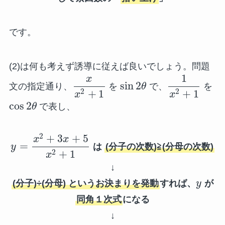
です。
(2)は何も考えず誘導に従えば良いでしょう。問題
1
x
sin
2
文の指定通り、
を
θ
で、
を
2
2
+
1
+
1
x
x
cos
2
θ
で表し、
2
+
3
+
5
x
x
=
y
は
(分子の次数)≧(分母の次数)
2
+
1
x
↓
(分子)÷(分母) というお決まりを発動
すれば、
y
が
同角１次式
になる
↓