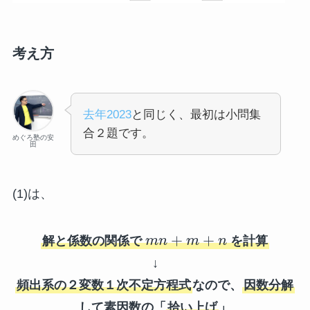
考え方
去年2023
と同じく、最初は小問集
合２題です。
めぐろ塾の安
田
(1)は、
+
+
解と係数の関係で
m
n
m
n
を計算
↓
頻出系の２変数１次不定方程式
なので、
因数分解
して素因数の「
拾い上げ
」