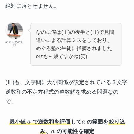
絶対に落とせません。
なのに僕は(ⅰ)の後半と(ⅱ)で見間
違いによる計算ミスをしており、
めぐろ塾の安
田
めぐろ塾の生徒に指摘されました
orzも～歳ですかね(笑)
(ⅲ)も、文字間に大小関係が設定されている３文字
逆数和の不定方程式の整数解を求める問題なの
で、
最小値
a
で逆数和を評価
して
a
の範囲を
絞り込
み
、
a
の可能性を確定