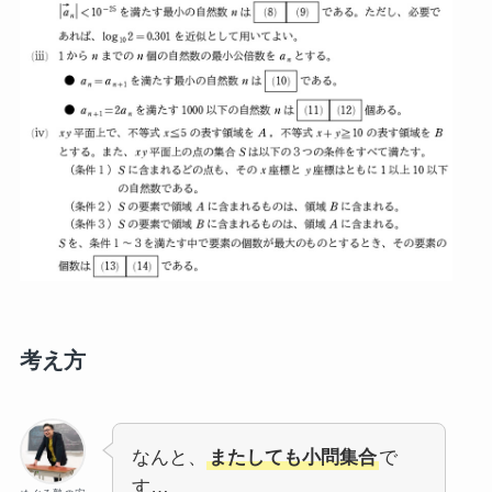
考え方
なんと、
またしても小問集合
で
す…