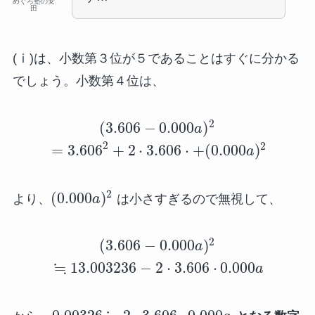
めぐろ塾の安
田
(ⅰ)は、小数第３位が５であることはすぐに分かる
でしょう。小数第４位は、
2
(
3.606
−
0.000
)
a
2
2
=
3.606
+
2
⋅
3.606
⋅
+
(
0.000
)
a
2
(
0.000
)
より、
a
は小さすぎるので無視して、
2
(
3.606
−
0.000
)
a
≒
13.003236
−
2
⋅
3.606
⋅
0.000
a