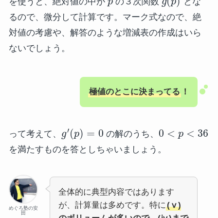
(
)
を使うと、絶対値の中が
p
の３次関数
g
p
とな
るので、微分して計算です。マーク式なので、絶
対値の考慮や、解答のような増減表の作成はいら
ないでしょう。
極値のとこに決まってる
！
′
(
)
=
0
0
<
<
36
って考えて、
g
p
の解のうち、
p
を満たすものを答としちゃいましょう。
全体的に典型内容ではあります
が、計算量は多めです。特に
(ⅴ)
めぐろ塾の安
田