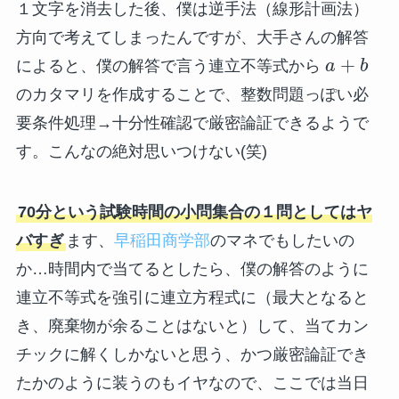
１文字を消去した後、僕は逆手法（線形計画法）
方向で考えてしまったんですが、大手さんの解答
+
によると、僕の解答で言う連立不等式から
a
b
のカタマリを作成することで、整数問題っぽい必
要条件処理→十分性確認で厳密論証できるようで
す。こんなの絶対思いつけない(笑)
70分という試験時間の小問集合の１問としてはヤ
バすぎ
ます、
早稲田商学部
のマネでもしたいの
か…時間内で当てるとしたら、僕の解答のように
連立不等式を強引に連立方程式に（最大となると
き、廃棄物が余ることはないと）して、当てカン
チックに解くしかないと思う、かつ厳密論証でき
たかのように装うのもイヤなので、ここでは当日