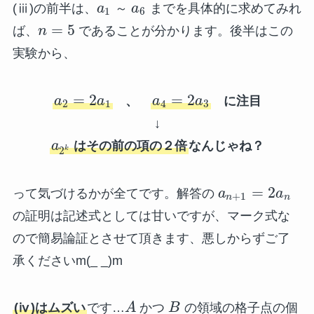
(ⅲ)の前半は、
a
～
a
までを具体的に求めてみれ
1
6
=
5
ば、
n
であることが分かります。後半はこの
実験から、
=
2
=
2
a
a
、
a
a
に注目
2
1
4
3
↓
a
はその前の項の２倍
なんじゃね？
k
2
=
2
って気づけるかが全てです。解答の
a
a
+
1
n
n
の証明は記述式としては甘いですが、マーク式な
ので簡易論証とさせて頂きます、悪しからずご了
承くださいm(_ _)m
(ⅳ)はムズい
です…
A
かつ
B
の領域の格子点の個