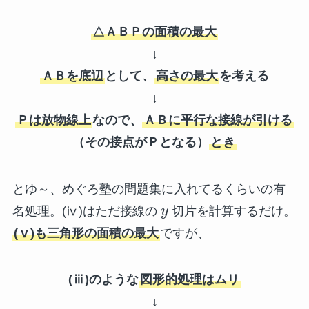
△ＡＢＰの面積の最大
↓
ＡＢを底辺
として、
高さの最大
を考える
↓
Ｐは放物線上
なので、
ＡＢに平行な接線が引ける
（その接点がＰとなる）
とき
とゆ～、めぐろ塾の問題集に入れてるくらいの有
名処理。(ⅳ)はただ接線の
y
切片を計算するだけ。
(ⅴ)も三角形の面積の最大
ですが、
(ⅲ)のような
図形的処理はムリ
↓