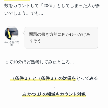
数をカウントして「20個」としてしまった人が多
いでしょう。でも…
問題の書き方的に何かひっかけあ
りそう…
めぐろ塾の安
田
って10分ほど熟考してみたところ…
（条件２）と（条件３）の対偶を
とってみる
↓
¯
¯
¯
¯
¯
¯
¯
¯
A
かつ
B
の領域もカウント対象