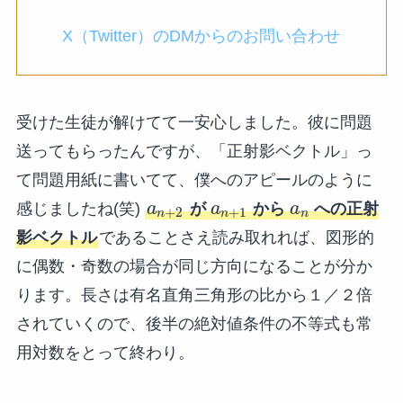
X（Twitter）のDMからのお問い合わせ
受けた生徒が解けてて一安心しました。彼に問題
送ってもらったんですが、「正射影ベクトル」っ
て問題用紙に書いてて、僕へのアピールのように
感じましたね(笑)
a
が
a
から
a
への正射
+
2
+
1
n
n
n
影ベクトル
であることさえ読み取れれば、図形的
に偶数・奇数の場合が同じ方向になることが分か
ります。長さは有名直角三角形の比から１／２倍
されていくので、後半の絶対値条件の不等式も常
用対数をとって終わり。