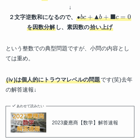
↓
▲
■
+
+
=
0
２文字逆数和になるので、
●
b
c
b
c
を因数分解
し、素因数の
拾い上げ
という整数での典型問題ですが、小問の内容とし
ては重め。
(ⅳ)は個人的にトラウマレベルの問題
です(笑)去年
の解答速報↓
あわせて読みたい
2023慶應商【数学】解答速報