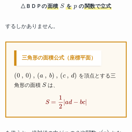
△ＢＤＰの
面積
S
を
p
の
関数で立式
するしかありません。
三角形の面積公式（座標平面）
(
0
,
0
)
,
(
,
)
,
(
,
)
a
b
c
d
を頂点とする三
角形の面積
S
は、
1
=
|
−
|
S
a
d
b
c
2