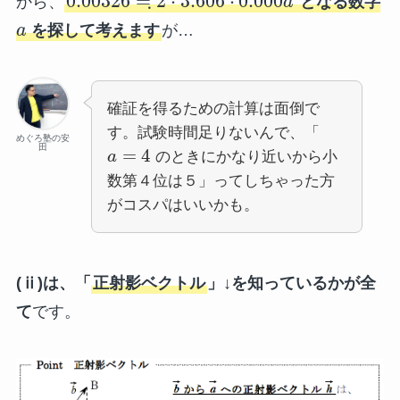
≒
0.00326
2
⋅
3.606
⋅
0.000
から、
a
となる数字
a
を探して考えます
が…
確証を得るための計算は面倒で
す。試験時間足りないんで、「
めぐろ塾の安
田
=
4
a
のときにかなり近いから小
数第４位は５」ってしちゃった方
がコスパはいいかも。
(ⅱ)は、「
正射影ベクトル
」↓を知っているかが全
て
です。