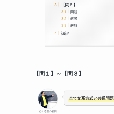
【問５】
問題
解説
解答
講評
【問１】～【問３】
全て文系方式と共通問題
めぐろ塾の安田