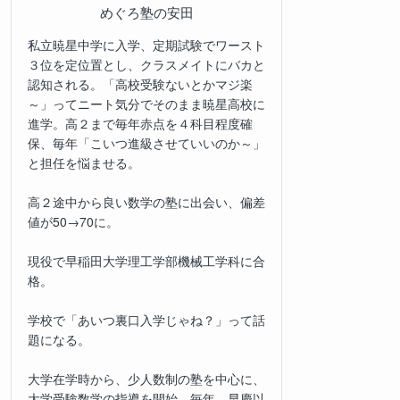
めぐろ塾の安田
私立暁星中学に入学、定期試験でワースト
３位を定位置とし、クラスメイトにバカと
認知される。「高校受験ないとかマジ楽
～」ってニート気分でそのまま暁星高校に
進学。高２まで毎年赤点を４科目程度確
保、毎年「こいつ進級させていいのか～」
と担任を悩ませる。
高２途中から良い数学の塾に出会い、偏差
値が50→70に。
現役で早稲田大学理工学部機械工学科に合
格。
学校で「あいつ裏口入学じゃね？」って話
題になる。
大学在学時から、少人数制の塾を中心に、
大学受験数学の指導を開始。毎年、早慶以