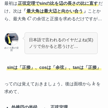
最初は
正弦定理でsinの比を辺の長さの比に直す
だ
け。次は
「
最大角は最大辺と向かい合う
」
ことか
ら、最大角
C
の余弦と正接を求めるだけですが…
日本語で言われるのイヤだよね(笑)
ノリで分かると思うけど…
めぐろ塾の安
田
sinは「正接」、cosは「余弦」、tanは「正接」
ってのは覚えておきましょう。後は面積から
k
を
求めて、
外接円の半径 → 正弦定理