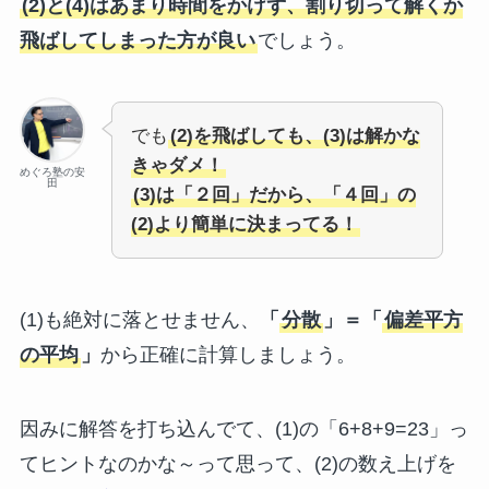
(2)と(4)はあまり時間をかけず、割り切って解くか
飛ばしてしまった方が良い
でしょう。
でも
(2)を飛ばしても、(3)は解かな
きゃダメ！
めぐろ塾の安
田
(3)は「２回」だから、「４回」の
(2)より簡単に決まってる！
(1)も絶対に落とせません、
「
分散
」＝「
偏差平方
の平均
」
から正確に計算しましょう。
因みに解答を打ち込んでて、(1)の「6+8+9=23」っ
てヒントなのかな～って思って、(2)の数え上げを