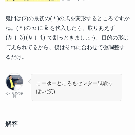
鬼門は(2)の最初の(＊)の式を変形するところですか
ね。(＊)の
n
に
k
を代入したら、取りあえず
(
+
3
)
(
+
4
)
k
k
で割っときましょう。目的の形は
与えられてるから、後はそれに合わせて微調整す
るだけ。
こーゆーところもセンター試験っ
ぽい(笑)
めぐろ塾の安
田
解答