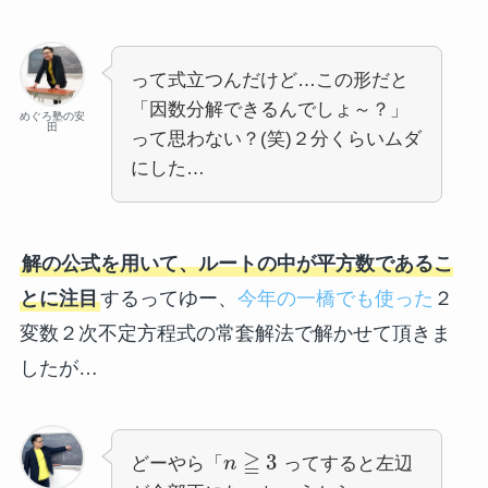
って式立つんだけど…この形だと
「因数分解できるんでしょ～？」
めぐろ塾の安
田
って思わない？(笑)２分くらいムダ
にした…
解の公式を用いて、ルートの中が平方数であるこ
とに注目
するってゆー、
今年の一橋でも使った
２
変数２次不定方程式の常套解法で解かせて頂きま
したが…
≧
3
どーやら「
n
ってすると左辺