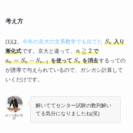
考え方
(1)は、
今年の京大の文系数学でも出てた
S
入り
n
≧
2
漸化式
です。京大と違って、
n
で
=
−
a
S
S
を使って
S
を消去
するっての
−
1
n
n
n
n
が誘導で与えられているので、ガシガシ計算して
いくだけです。
解いててセンター試験の数列解い
てる気分になりましたね(笑)
めぐろ塾の安
田