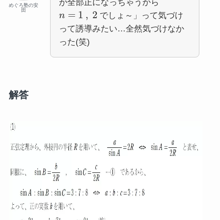
が全部正になっちゃうから
めぐろ塾の安
田
=
1
,
2
n
でしょ～」って気づけ
って誘導みたい…全然気づけなか
った(笑)
解答