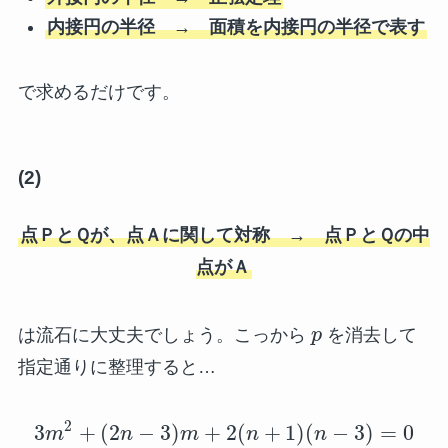
内接円の半径 → 面積を内接円の半径で表す
で求めるだけです。
(2)
点ＰとＱが、点Ａに関して対称 → 点ＰとＱの中
点がＡ
は流石に大丈夫でしょう。こっから
p
を消去して
指定通りに整理すると…
2
3
+
(
2
−
3
)
+
2
(
+
1
)
(
−
3
)
=
0
m
n
m
n
n