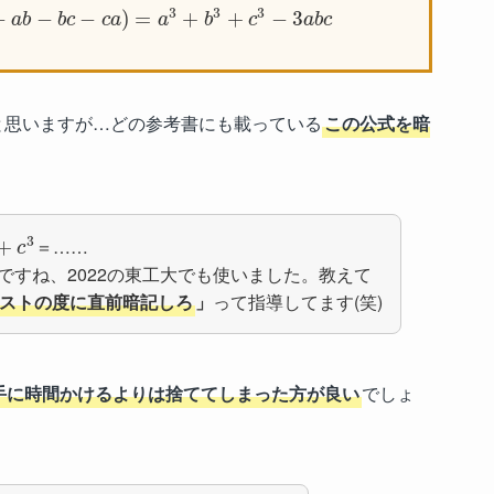
3
3
3
−
−
−
)
=
+
+
−
3
a
b
b
c
c
a
a
b
c
a
b
c
と思いますが…どの参考書にも載っている
この公式を暗
3
＝……
+
c
ですね、2022の東工大でも使いました。教えて
ストの度に直前暗記しろ
」
って指導してます(笑)
手に時間かけるよりは捨ててしまった方が良い
でしょ