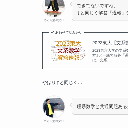
できてないですね、
↓と同じく解答「遅報」シ
めぐろ塾の安田
あわせて読みたい
2023東大【文
2023東京大学の文
方↓と一緒で解答「遅
ば、文系…
やはり↑と同じく…
理系数学と共通問題ある
めぐろ塾の安田