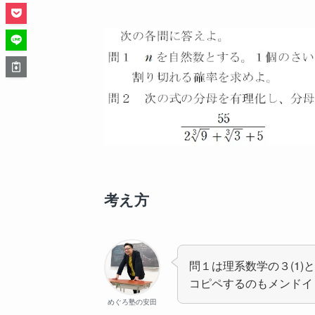
考え方
問１は理系数学の３(1)
コピペするのもメンドイ
めぐろ塾の安田