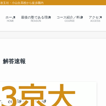
 攻玉社・小山台高校から徒歩圏内
ホーム
最後の塾である理由
コース紹介／料金
アクセス
HOME
REASON
COURSE
ACCESS
学】解答速報