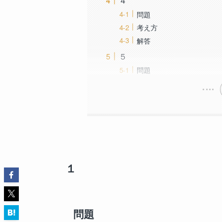
４
問題
考え方
解答
５
問題
１
問題