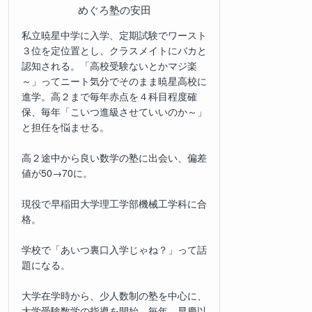
めぐろ塾の安田
私立暁星中学に入学、定期試験でワースト
３位を定位置とし、クラスメイトにバカと
認知される。「高校受験ないとかマジ楽
～」ってニート気分でそのまま暁星高校に
進学。高２まで毎年赤点を４科目程度確
保、毎年「こいつ進級させていいのか～」
と担任を悩ませる。
高２途中から良い数学の塾に出会い、偏差
値が50→70に。
現役で早稲田大学理工学部機械工学科に合
格。
学校で「あいつ裏口入学じゃね？」って話
題になる。
大学在学時から、少人数制の塾を中心に、
大学受験数学の指導を開始。毎年、早慶以