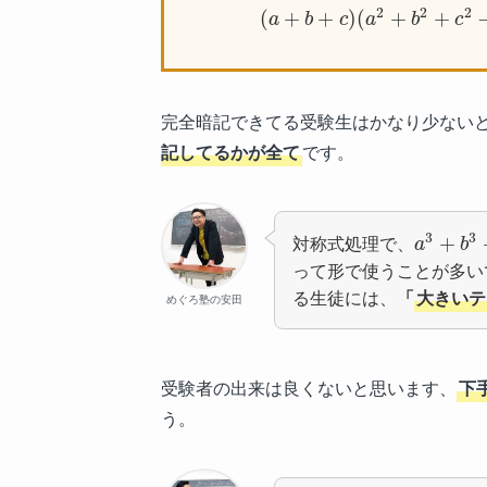
2
2
2
(
+
+
)
(
+
+
a
b
c
a
b
c
完全暗記できてる受験生はかなり少ない
記してるかが全て
です。
3
3
対称式処理で、
+
a
b
って形で使うことが多い
る生徒には、
「
大きいテ
めぐろ塾の安田
受験者の出来は良くないと思います、
下
う。