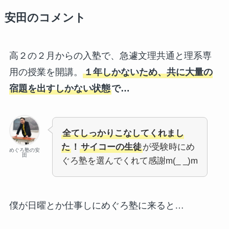
安田のコメント
高２の２月からの入塾で、急遽文理共通と理系専
用の授業を開講。
１年しかないため、共に大量の
宿題を出すしかない状態
で…
全てしっかりこなしてくれまし
た
！
サイコーの生徒
が受験時にめ
めぐろ塾の安
田
ぐろ塾を選んでくれて感謝m(_ _)m
僕が日曜とか仕事しにめぐろ塾に来ると…