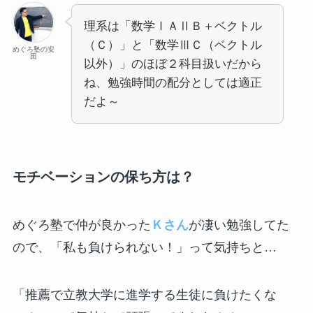
理系は「数学ⅠＡⅡＢ＋ベクトル
（Ｃ）」と「数学ⅢＣ（ベクトル
めぐろ塾の安
田
以外）」のほぼ２科目扱いだから
ね、勉強時間の配分としては適正
だよ～
モチベーションの保ち方は？
めぐろ塾で仲が良かった
Ｋさん
が凄い勉強してた
ので、「私も負けられない！」って気持ちと…
「推薦で立教大学に進学する生徒に負けたくな