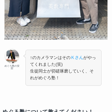
↑のカメラマンはその
Ｋさん
がやっ
てくれました(笑)
めぐろ塾の安
田
生徒同士が切磋琢磨していく、そ
れがめぐろ塾！