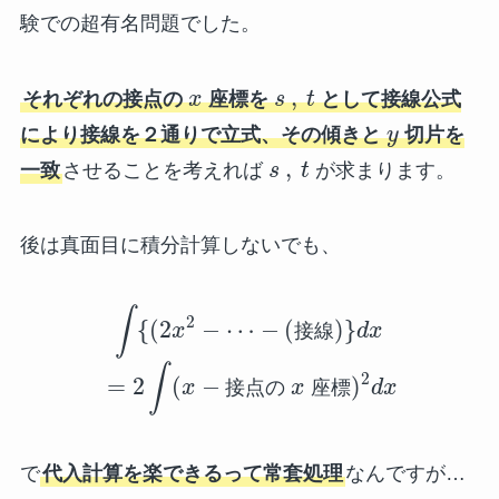
験での超有名問題でした。
,
それぞれの接点の
x
座標を
s
t
として接線公式
により接線を２通りで立式、その傾きと
y
切片を
,
一致
させることを考えれば
s
t
が求まります。
後は真面目に積分計算しないでも、
∫
2
{
(
2
−
⋯
−
(
)
}
x
接
線
d
x
∫
2
=
2
(
−
)
x
接
点
の
x
座
標
d
x
で
代入計算を楽できるって常套処理
なんですが…