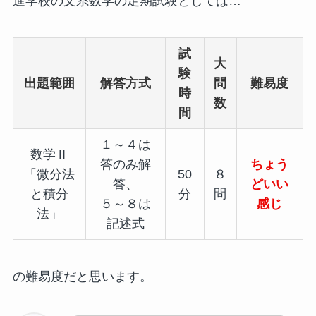
進学校の文系数学の定期試験としては…
試
大
験
出題範囲
解答方式
問
難易度
時
数
間
１～４は
数学Ⅱ
答のみ解
ちょう
「微分法
50
８
答、
どいい
と積分
分
問
５～８は
感じ
法」
記述式
の難易度だと思います。