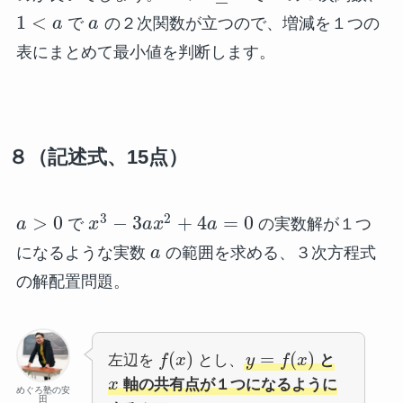
1
<
a
で
a
の２次関数が立つので、増減を１つの
表にまとめて最小値を判断します。
８（記述式、15点）
3
2
>
0
−
3
+
4
=
0
a
で
x
a
x
a
の実数解が１つ
になるような実数
a
の範囲を求める、３次方程式
の解配置問題。
(
)
=
(
)
左辺を
f
x
とし、
y
f
x
と
x
軸の共有点が１つになるように
めぐろ塾の安
田