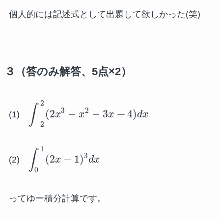
個人的には記述式として出題して欲しかった(笑)
３（答のみ解答、5点×2）
2
∫
3
2
(
2
−
−
3
+
4
)
(1)
x
x
x
d
x
−
2
1
∫
3
(
2
−
1
)
(2)
x
d
x
0
ってゆー積分計算です。