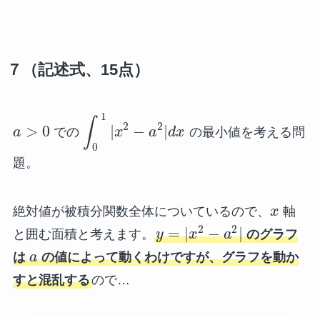
７（記述式、15点）
1
∫
2
2
>
0
|
−
|
a
での
x
a
d
x
の最小値を考える問
0
題。
絶対値が被積分関数全体についているので、
x
軸
2
2
=
|
−
|
と囲む面積と考えます。
y
x
a
のグラフ
は
a
の値によって動くわけですが、グラフを動か
すと混乱する
ので…