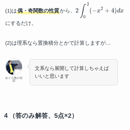
2
∫
2
2
(
−
+
4
)
(1)は
偶・奇関数の性質
から、
x
d
x
0
にするだけ。
(2)は理系なら置換積分とかで計算しますが…
文系なら展開して計算しちゃえば
いいと思います
めぐろ塾の安
田
４（答のみ解答、5点×2）