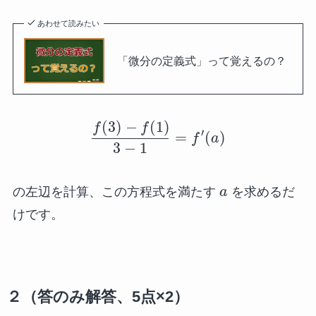
あわせて読みたい
「微分の定義式」って覚えるの？
(
3
)
−
(
1
)
f
f
′
=
(
)
f
a
3
−
1
の左辺を計算、この方程式を満たす
a
を求めるだ
けです。
２（答のみ解答、5点×2）