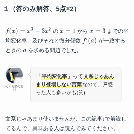
１（答のみ解答、5点×2）
3
2
(
)
=
−
3
=
1
=
3
f
x
x
x
の
x
から
x
までの平
′
(
)
均変化率、及びそれと微分係数
f
a
が一致する
ときの
a
を求める問題でした。
「
平均変化率
」って
文系じゃあん
まり登場しない言葉
なので、戸惑
めぐろ塾の安
田
った人も多いかも(笑)
文系じゃあまり使いませんが、この記事↓で解説し
てるんで、興味ある人は読んでみてください。