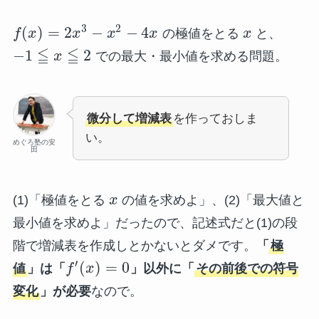
3
2
(
)
=
2
−
−
4
f
x
x
x
x
の極値をとる
x
と、
≦
≦
−
1
2
x
での最大・最小値を求める問題。
微分して増減表
を作っておしま
い。
めぐろ塾の安
田
(1)「極値をとる
x
の値を求めよ」、(2)「最大値と
最小値を求めよ」だったので、記述式だと(1)の段
階で増減表を作成しとかないとダメです。
「
極
′
(
)
=
0
値
」は「
f
x
」以外に「
その前後での符号
変化
」が必要
なので。