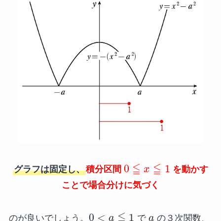
≦
≦
0
1
グラフは固定し、
積分区間
x
を動かす
ことで場合分けに気づく
≦
0
<
1
のが良いでしょう。
a
で
a
の３次関数、