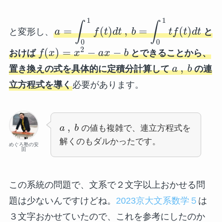
1
1
∫
∫
=
(
)
,
=
(
)
と変形し、
a
f
t
d
t
b
t
f
t
d
t
と
0
0
2
(
)
=
−
−
おけば
f
x
x
a
x
b
とできることから、
,
置き換えの式を具体的に定積分計算して
a
b
の連
立方程式を導く
必要があります。
,
a
b
の値も複雑で、連立方程式を
解くのもダルかったです。
めぐろ塾の安
田
この系統の問題で、文系で２文字以上おかせる問
題は少ないんですけどね。
2023京大文系数学５
は
３文字おかせていたので、これを参考にしたのか