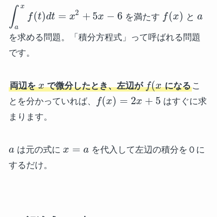
x
∫
2
(
)
=
+
5
−
6
(
)
f
t
d
t
x
x
を満たす
f
x
と
a
a
を求める問題。「積分方程式」って呼ばれる問題
です。
(
両辺を
x
で微分したとき、左辺が
f
x
になる
こ
(
)
=
2
+
5
とを分かっていれば、
f
x
x
はすぐに求
まります。
=
a
は元の式に
x
a
を代入して左辺の積分を０に
するだけ。