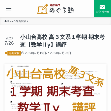
お問い合わせ
Home
定期試験
小山台高校 高３文系１学期 期末考
2023
7/26
査【数学Ⅱγ】講評
2023年7月19日
2023年7月26日
定期試験