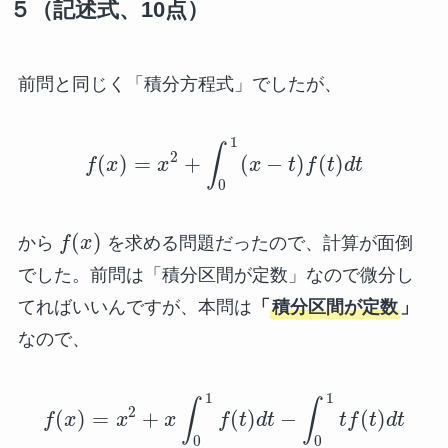
５（記述式、10点）
前問と同じく「積分方程式」でしたが、
1
∫
2
(
)
=
+
(
−
)
(
)
f
x
x
x
t
f
t
d
t
0
(
)
から
f
x
を求める問題だったので、計算が面倒
でした。前問は「積分区間が定数」なので微分し
てればいいんですが、本問は
「
積分区間が定数
」
なので、
1
1
∫
∫
2
(
)
=
+
(
)
−
(
)
f
x
x
x
f
t
d
t
t
f
t
d
t
0
0