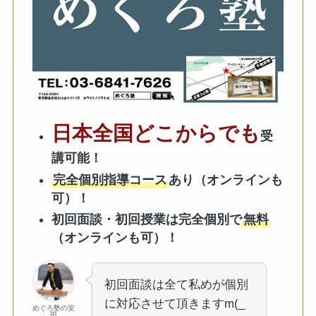
日本全国どこからでも
受
講可能！
完全個別指導コース
あり（オンラインも
可）！
初回面談・初回授業は完全個別で
無料
（オンラインも可）！
初回面談は全て私めが個別
に対応させて頂きますm(_
めぐろ塾の安
田