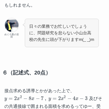
もしれません。
日々の業務でお忙しいでしょう
に、問題研究を怠らない小山台高
めぐろ塾の安
田
校の先生に頭が下がりますm(_ _)m
６（記述式、20点）
接点求める誘導とかがあった上で、
2
2
=
2
−
8
−
7
,
=
2
−
4
−
3
y
x
x
y
x
x
及びそ
の共通接線で囲まれる面積を求めるってゆー、受