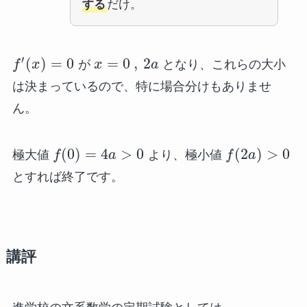
する
だけ。
′
(
)
=
0
=
0
,
2
f
x
が
x
a
となり、これらの大小
は決まっているので、特に場合分けもありませ
ん。
(
0
)
=
4
>
0
(
2
)
>
0
極大値
f
a
より、極小値
f
a
とすれば終了です。
講評