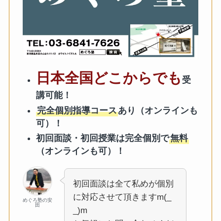
日本全国どこからでも
受
講可能！
完全個別指導コース
あり（オンラインも
可）！
初回面談・初回授業は完全個別で
無料
（オンラインも可）！
初回面談は全て私めが個別
に対応させて頂きますm(_
めぐろ塾の安
田
_)m