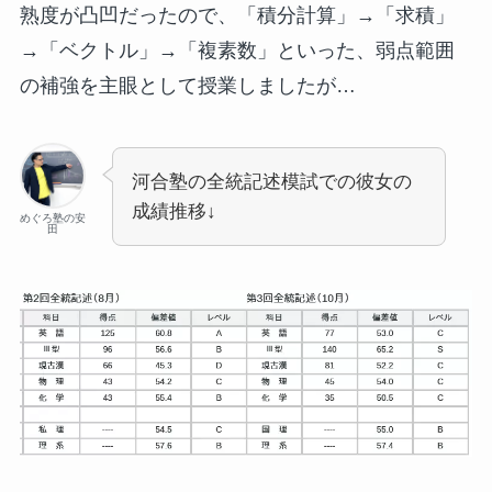
熟度が凸凹だったので、「積分計算」→「求積」
→「ベクトル」→「複素数」といった、弱点範囲
の補強を主眼として授業しましたが…
河合塾の全統記述模試での彼女の
成績推移↓
めぐろ塾の安
田