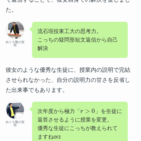
た。
流石現役東工大の思考力。
こっちの疑問形短文返信から自己
めぐろ塾の安
田
解決
彼女のような優秀な生徒に、授業内の説明で完結
させられなかった、自分の説明力の甘さを反省し
た出来事でもあります。
>
0
次年度から極力「
r
」を生徒に
返答させるように授業を変更。
めぐろ塾の安
田
優秀な生徒にこっちが教えられて
ますねorz