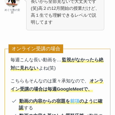
長いから全部見ないで大丈夫です
(笑)高２の12月開始の授業だけど、
めぐろ塾の安
田
高１生でも理解できるレベルで説
明してます
オンライン受講の場合
毎週こんな長い動画を…
監視がなかったら絶
対に見れない
よね(笑)
こちらもそんなのは重々承知なので、
オンラ
イン受講の場合は毎週GoogleMeetで、
動画の内容からの宿題を
前項
のように確
認
する