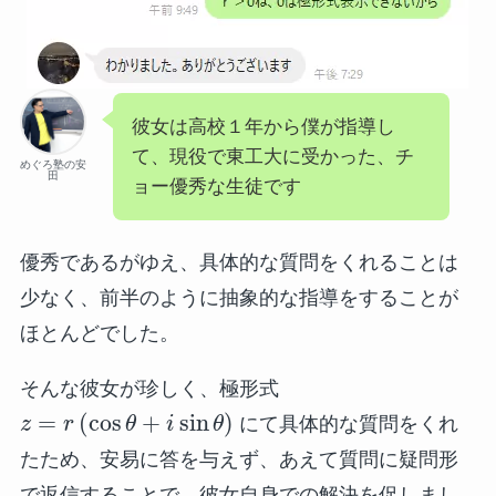
彼女は高校１年から僕が指導し
て、現役で東工大に受かった、チ
めぐろ塾の安
田
ョー優秀な生徒です
優秀であるがゆえ、具体的な質問をくれることは
少なく、前半のように抽象的な指導をすることが
ほとんどでした。
そんな彼女が珍しく、極形式
=
(
cos
+
sin
)
z
r
θ
i
θ
にて具体的な質問をくれ
たため、安易に答を与えず、あえて質問に疑問形
で返信することで、彼女自身での解決を促しまし