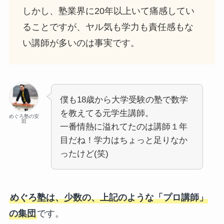
しかし、塾業界に20年以上いて痛感してい
ることですが、ヤル気も学力も責任感もな
い講師が多いのは事実です。
僕も18歳から大学受験の塾で数学
を教えてる元学生講師。
めぐろ塾の安
田
一番情熱に溢れてたのは講師１年
目だね！学力はちょっと足りなか
ったけど(笑)
めぐろ塾は、少数の、上記のような「プロ講師」
の集団
です。