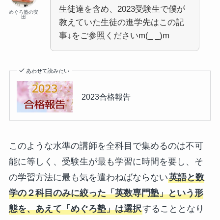
生徒達を含め、2023受験生で僕が
めぐろ塾の安
田
教えていた生徒の進学先はこの記
事↓をご参照くださいm(_ _)m
あわせて読みたい
2023合格報告
このような水準の講師を全科目で集めるのは不可
能に等しく、受験生が最も学習に時間を要し、そ
の学習方法に最も気を遣わねばならない
英語と数
学の２科目のみに絞った「英数専門塾」という形
態を、あえて「めぐろ塾」は選択
することとなり